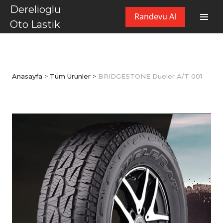
Derelioglu
Randevu Al
Oto Lastik
Anasayfa
>
Tüm Ürünler
>
BRIDGESTONE Dueler A/T 001