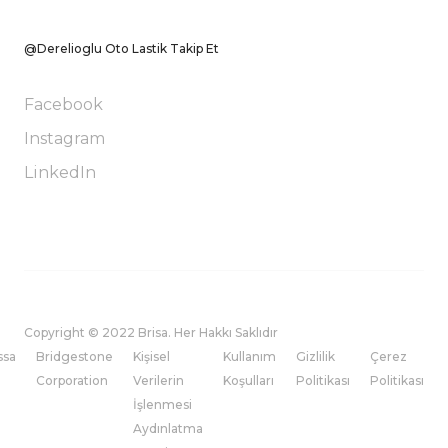
@Derelioglu Oto Lastik Takip Et
Facebook
Instagram
LinkedIn
Copyright © 2022 Brisa. Her Hakkı Saklıdır
ssa
Bridgestone
Kişisel
Kullanım
Gizlilik
Çerez
Corporation
Verilerin
Koşulları
Politikası
Politikası
İşlenmesi
Aydınlatma