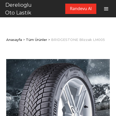
Derelioglu
Randevu Al
Oto Lastik
Anasayfa
>
Tüm Ürünler
>
BRIDGESTONE Blizzak LM005